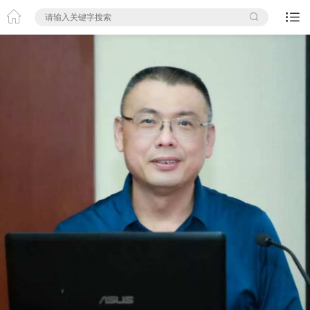


