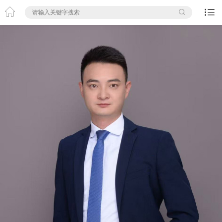


