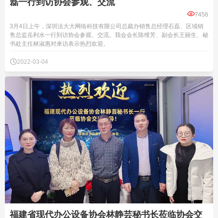
磊一行到访协会参观、交流

7456
3月4日上午，深圳法大大网络科技有限公司总裁办销售总经理石磊、区域销
售总监岳利水一行到访协会参观、交流。我会会长陈维芳、副会长王丽生、秘
书处主任林淑惠对来访表示热烈欢迎。

2022-03-04
福建省现代办公设备协会林静芸秘书长莅临协会交