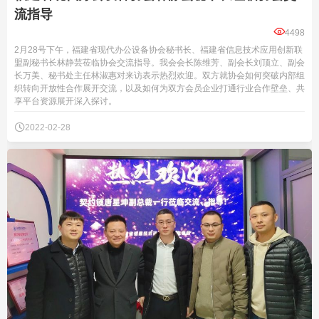
流指导

4498
2月28号下午，福建省现代办公设备协会秘书长、福建省信息技术应用创新联
盟副秘书长林静芸莅临协会交流指导。我会会长陈维芳、副会长刘顶立、副会
长万美、秘书处主任林淑惠对来访表示热烈欢迎。双方就协会如何突破内部组
织转向开放性合作展开交流，以及如何为双方会员企业打通行业合作壁垒、共
享平台资源展开深入探讨。

2022-02-28