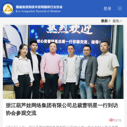

登录
最新

最热

浙江葫芦娃网络集团有限公司总裁曹明星一行到访
协会参观交流

5976