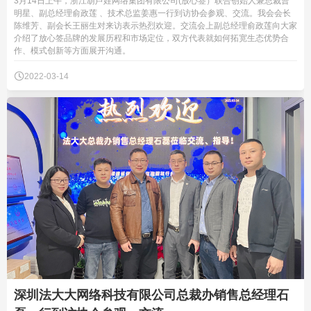
3月14日上午，浙江葫芦娃网络集团有限公司(放心签）联合创始人兼总裁曹
明星、副总经理俞政莲 、技术总监姜惠一行到访协会参观、交流。我会会长
陈维芳、副会长王丽生对来访表示热烈欢迎。交流会上副总经理俞政莲向大家
介绍了放心签品牌的发展历程和市场定位，双方代表就如何拓宽生态优势合
作、模式创新等方面展开沟通。

2022-03-14
深圳法大大网络科技有限公司总裁办销售总经理石