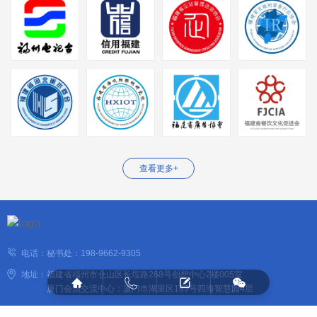
查看更多+
电话：秘书处：
198-9662-9305
地址：福建省福州市仓山区长埕路268号创想中心2楼005室




厦门会员交流中心：厦门市湖里区189号四海智慧园4层