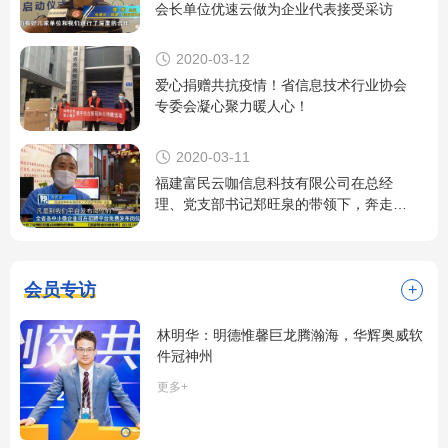
会长单位优速云做为企业代表接受采访

2020-03-12
爱心捐赠共抗疫情！省信息技术行业协会
专委会凝心聚力暖人心！

2020-03-11
福建富民云咖信息科技有限公司在总经
理、党支部书记郑旺泉的带领下，奔走在
助力抗“疫”第一线！
会员专访
+
林明华：明德惟馨巨龙腾瀚海，华辉奥威软
件冠神州
更多+