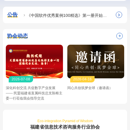

公告


电子签合同）
《中国软件优秀案例100精选》第一册开始征集啦
【邀请函
协会动态
+
2026-07-08
2026-04-16
升
深化科创交流 共促数字产业发展
同心共创筑梦全球（邀请函）
—— 民盟福建省直属科技总支陈榕主
委一行莅临我会指导交流
Eco-integration Pyramid of Wisdom
福建省信息技术咨询服务行业协会