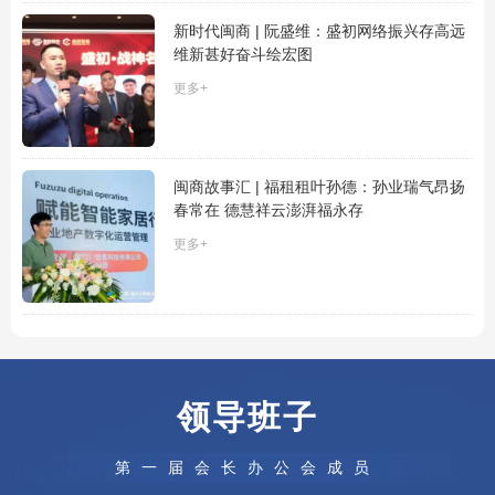
新时代闽商 | 阮盛维：盛初网络振兴存高远
维新甚好奋斗绘宏图
更多+
闽商故事汇 | 福租租叶孙德：孙业瑞气昂扬
春常在 德慧祥云澎湃福永存
更多+
领导班子
第一届会长办公会成员