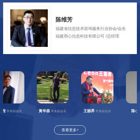
陈维芳
福建省信息技术咨询服务行业协会/会长
福建用心信息科技有限公司 /总经理
黄华昌
王丽昇
陈小辉
务副会长
常务副会长
常务副会长
副会
查看更多+