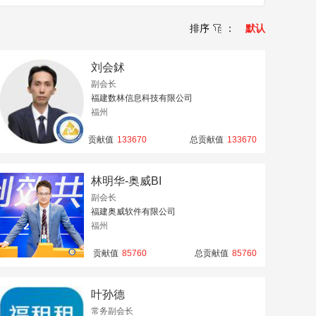
排序
：
默认

刘会鉥
副会长
福建数林信息科技有限公司
福州
贡献值
133670
总贡献值
133670
林明华-奥威BI
副会长
福建奥威软件有限公司
福州
贡献值
85760
总贡献值
85760
叶孙德
常务副会长