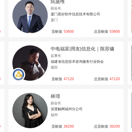
阮盛维
副会长
厦门甚好软件信息技术有限公司
厦门
0
贡献值
53600
总贡献值
53600
中电福富|用友|信息化｜陈苏镛
监事长
福建省信息技术咨询服务行业协会
莆田
0
贡献值
47120
总贡献值
47120
林璟
副会长
深度触网福州分公司
福州
0
贡献值
36200
总贡献值
36200