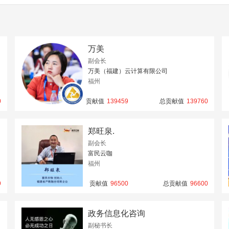
万美
副会长
万美（福建）云计算有限公司
福州
0
贡献值
139459
总贡献值
139760
郑旺泉.
副会长
富民云咖
福州
9
贡献值
96500
总贡献值
96600
政务信息化咨询
副秘书长