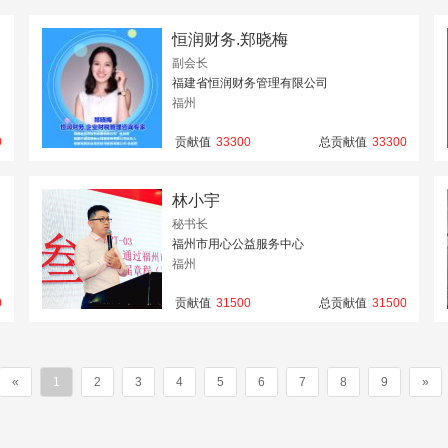
恒润财务.郑晓梅
副会长
福建省恒润财务管理有限公司
福州
0
贡献值
33300
总贡献值
33300
林小宇
秘书长
福州市用心公益服务中心
福州
0
贡献值
31500
总贡献值
31500
«
1
2
3
4
5
6
7
8
9
»