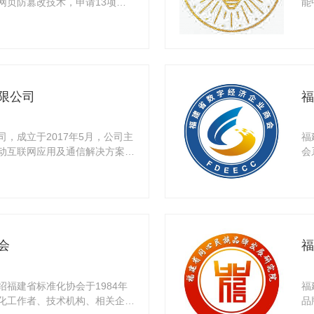
网页防篡改技术，申请13项发
能
领，
限公司
福
，成立于2017年5月，公司主
福
动互联网应用及通信解决方案，
会
协会
会
福
福建省标准化协会于1984年
福
化工作者、技术机构、相关企事
品