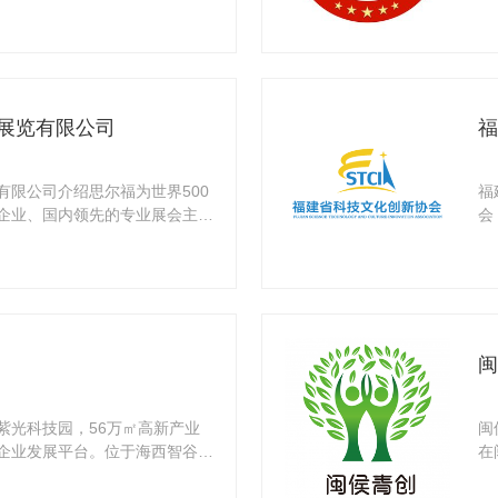
务机
展览有限公司
福
有限公司介绍思尔福为世界500
福
企业、国内领先的专业展会主办
会
经
闽
紫光科技园，56万㎡高新产业
闽
企业发展平台。位于海西智谷福
在
委牵