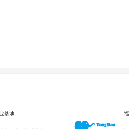
业基地
福