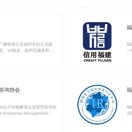
福
广播电视台是福州市的主流媒
福
道、V2频道、福州话频道和少
一
目以
咨询协会
福
协会介绍福建省企业管理咨询协
福
nterprise Management
业
等互