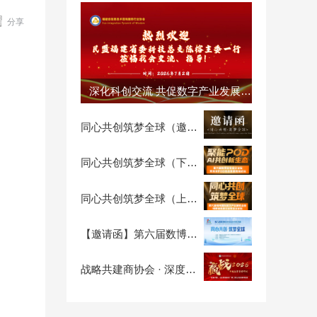

分享
深化科创交流 共促数字产业发展 —— 民盟福建省直属科技总支陈榕主委一行莅临我会指导交流
同心共创筑梦全球（邀请函）
同心共创筑梦全球（下午场）
同心共创筑梦全球（上午场）
【邀请函】第六届数博会暨2026循序自生长，新商业生态专业分论坛
战略共建商协会 · 深度参访计划第二期：走进清铧股份，探秘茶文化经营智慧