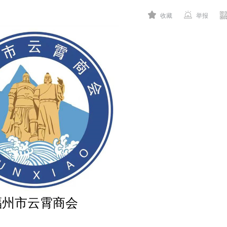


收藏
举报
福州市云霄商会