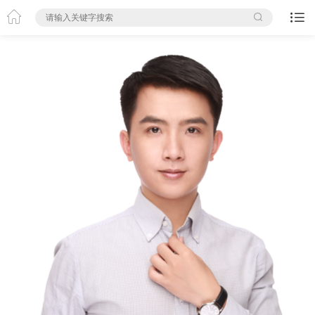


