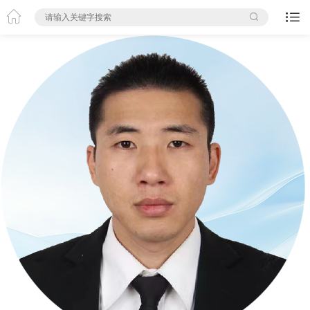


