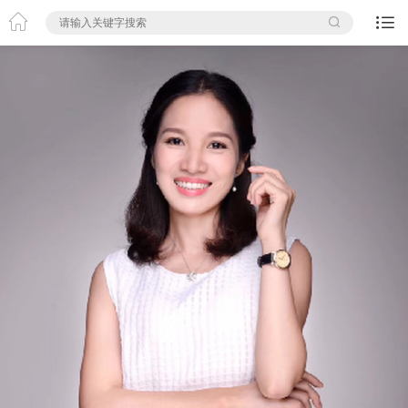


