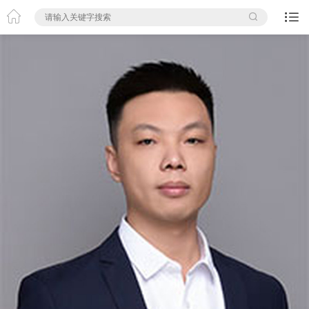


