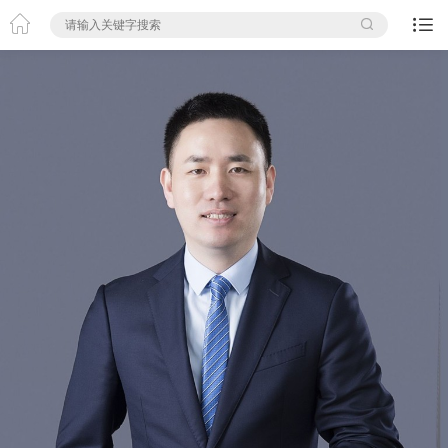


