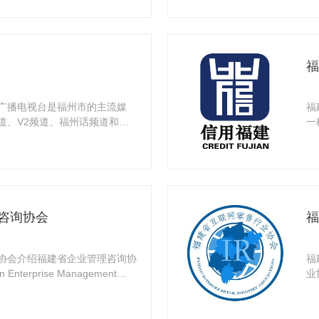
福
广播电视台是福州市的主流媒
福
道、V2频道、福州话频道和少
一
目以
咨询协会
福
协会介绍福建省企业管理咨询协
福
nterprise Management
业
等互