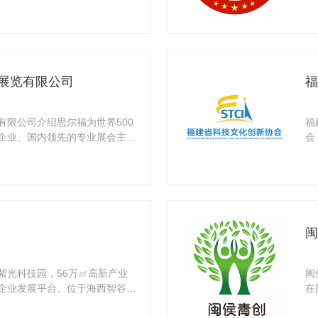
务机
展览有限公司
福
有限公司介绍思尔福为世界500
福
企业、国内领先的专业展会主办
会
经
闽
紫光科技园，56万㎡高新产业
闽
企业发展平台。位于海西智谷福
在
委牵