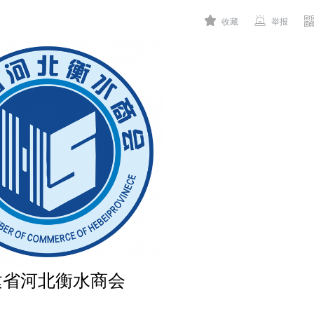


收藏
举报
建省河北衡水商会