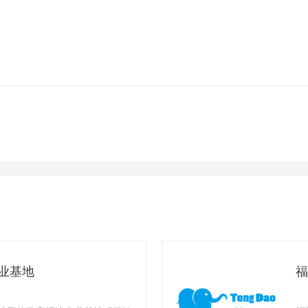
业基地
福