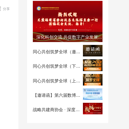

分享
深化科创交流 共促数字产业发展 —— 民盟福建省直属科技总支陈榕主委一行莅临我会指导交流
同心共创筑梦全球（邀请函）
同心共创筑梦全球（下午场）
同心共创筑梦全球（上午场）
【邀请函】第六届数博会暨2026循序自生长，新商业生态专业分论坛
战略共建商协会 · 深度参访计划第二期：走进清铧股份，探秘茶文化经营智慧