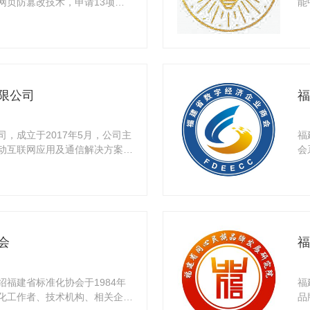
网页防篡改技术，申请13项发
能
领，
限公司
福
，成立于2017年5月，公司主
福
动互联网应用及通信解决方案，
会
协会
会
福
福建省标准化协会于1984年
福
化工作者、技术机构、相关企事
品