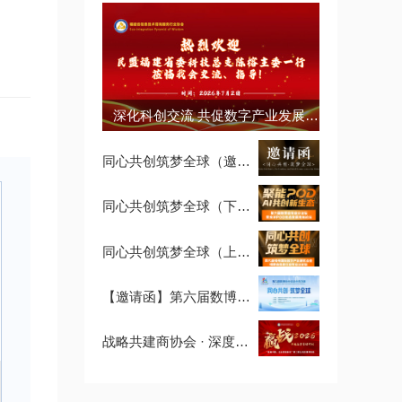
深化科创交流 共促数字产业发展 —— 民盟福建省直属科技总支陈榕主委一行莅临我会指导交流
同心共创筑梦全球（邀请函）
同心共创筑梦全球（下午场）
同心共创筑梦全球（上午场）
【邀请函】第六届数博会暨2026循序自生长，新商业生态专业分论坛
战略共建商协会 · 深度参访计划第二期：走进清铧股份，探秘茶文化经营智慧