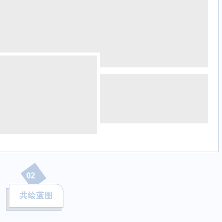
02
共绘蓝图