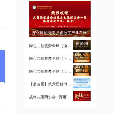
深化科创交流 共促数字产业发展 —— 民盟福建省直属科技总支陈榕主委一行莅临我会指导交流
同心共创筑梦全球（邀请函）
同心共创筑梦全球（下午场）
同心共创筑梦全球（上午场）
【邀请函】第六届数博会暨2026循序自生长，新商业生态专业分论坛
战略共建商协会 · 深度参访计划第二期：走进清铧股份，探秘茶文化经营智慧
询