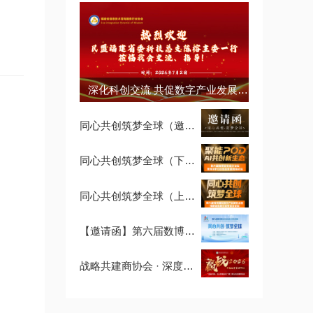
深化科创交流 共促数字产业发展 —— 民盟福建省直属科技总支陈榕主委一行莅临我会指导交流
同心共创筑梦全球（邀请函）
同心共创筑梦全球（下午场）
同心共创筑梦全球（上午场）
【邀请函】第六届数博会暨2026循序自生长，新商业生态专业分论坛
战略共建商协会 · 深度参访计划第二期：走进清铧股份，探秘茶文化经营智慧